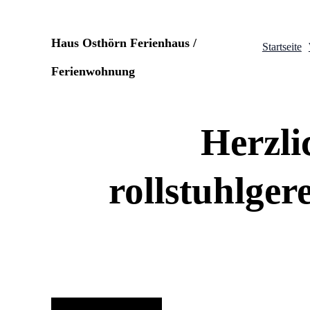
Direkt
zum
Haus Osthörn Ferienhaus /
Startseite
Inhalt
Ferienwohnung
wechseln
Herzli
rollstuhlge